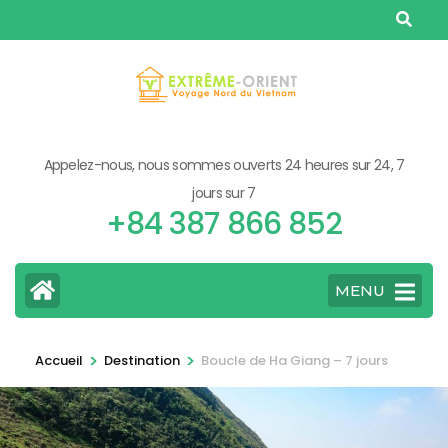
Aller
au
contenu
(Pressez
Entrée)
Appelez-nous, nous sommes ouverts 24 heures sur 24, 7
jours sur 7
+84 387 866 852
MENU
>
>
Accueil
Destination
Boucle de Ha Giang – 7 jours