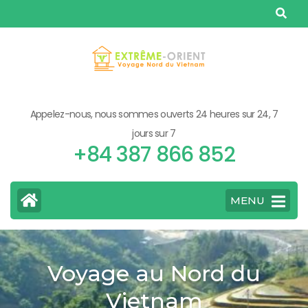
Aller
au
contenu
(Pressez
Entrée)
Appelez-nous, nous sommes ouverts 24 heures sur 24, 7
jours sur 7
+84 387 866 852
MENU
Voyage au Nord du
Vietnam